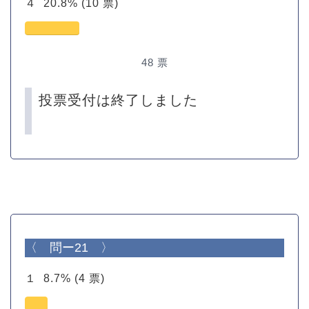
４
20.8%
(10 票)
48
票
投票受付は終了しました
〈 問ー21 〉
１
8.7%
(4 票)