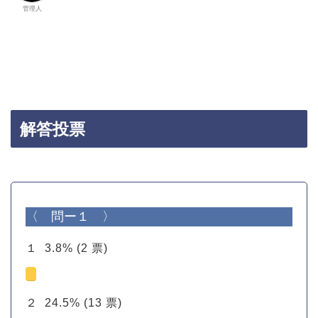
管理人
解答投票
〈 問ー１ 〉
１
3.8%
(2 票)
２
24.5%
(13 票)