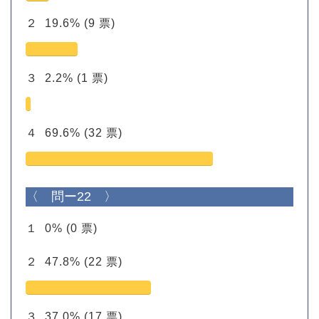
２
19.6%
(9 票)
３
2.2%
(1 票)
４
69.6%
(32 票)
〈 問ー22 〉
１
0%
(0 票)
２
47.8%
(22 票)
３
37.0%
(17 票)