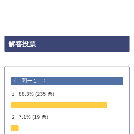
解答投票
〈 問ー１ 〉
１
88.3%
(235 票)
２
7.1%
(19 票)